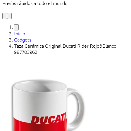
Envíos rápidos a todo el mundo
¿
y
Inicio
Gadgets
Taza Cerámica Original Ducati Rider Rojo&Blanco
987703962