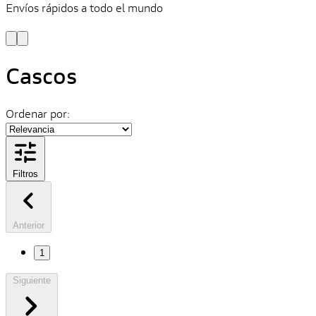
Envíos rápidos a todo el mundo
¿
y
Cascos
Ordenar por:
Filtros
Anterior
1
Siguiente