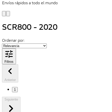
Envíos rápidos a todo el mundo
¿
y
SCR800 - 2020
Ordenar por:
Filtros
Anterior
1
Siguiente