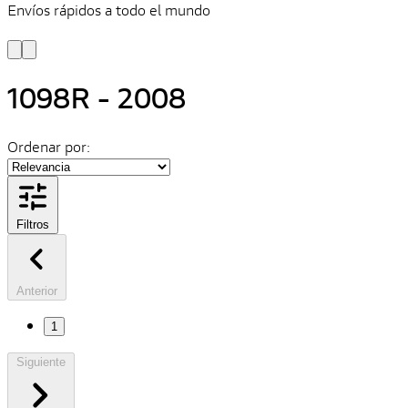
Envíos rápidos a todo el mundo
¿
y
1098R - 2008
Ordenar por:
Filtros
Anterior
1
Siguiente