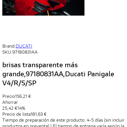
Brand:
DUCATI
SKU:
97180831AA
brisas transparente más
grande,97180831AA,Ducati Panigale
V4/R/S/SP
Precio
156,21 €
Ahorrar
25,42 €
14%
Precio de lista
181,63 €
Tiempo de preparación de este producto: 4-5 días (sin incluir
productos en preventa) | El tiempo de entrega varía según la