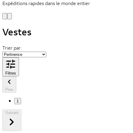
Expéditions rapides dans le monde entier
V
C
Vestes
Trier par:
Filtres
Prev
1
Suivant