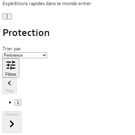
Expéditions rapides dans le monde entier
V
C
Protection
Trier par:
Filtres
Prev
1
Suivant