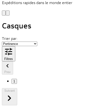
Expéditions rapides dans le monde entier
V
C
Casques
Trier par:
Filtres
Prev
1
Suivant