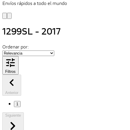
Envíos rápidos a todo el mundo
¿
y
1299SL - 2017
Ordenar por:
Filtros
Anterior
1
Siguiente