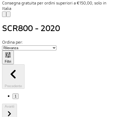
Consegna gratuita per ordini superiori a €150,00, solo in
C
Italia
n
SCR800 - 2020
Ordina per:
Filtri
Precedente
1
Avanti