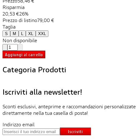
Prezzo
58,46 €
Risparmia
20,53 €
26%
Prezzo di listino
79,00 €
Taglia
S
M
L
XL
XXL
Non disponibile
Aggiungi al carrello
Categoria Prodotti
Iscriviti alla newsletter!
Sconti esclusivi, anteprime e raccomandazioni personalizzate
direttamente nella tua casella di posta!
Indirizzo email
Iscriviti