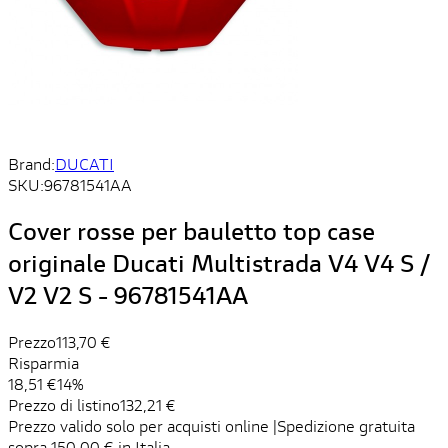
Brand:
DUCATI
SKU:
96781541AA
Cover rosse per bauletto top case
originale Ducati Multistrada V4 V4 S /
V2 V2 S - 96781541AA
Prezzo
113,70 €
Risparmia
18,51 €
14%
Prezzo di listino
132,21 €
Prezzo valido solo per acquisti online |Spedizione gratuita
sopra 150,00 € in Italia