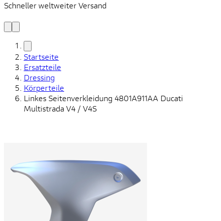
Schneller weltweiter Versand
S
S
Startseite
Ersatzteile
Dressing
Körperteile
Linkes Seitenverkleidung 4801A911AA Ducati
Multistrada V4 / V4S