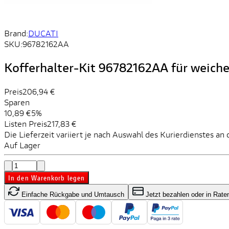
Brand:
DUCATI
SKU:
96782162AA
Kofferhalter-Kit 96782162AA für weiche
Preis
206,94 €
Sparen
10,89 €
5%
Listen Preis
217,83 €
Die Lieferzeit variiert je nach Auswahl des Kurierdienstes an 
Auf Lager
In den Warenkorb legen
Einfache Rückgabe und Umtausch
Jetzt bezahlen oder in Rate