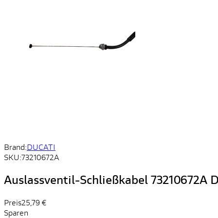
Brand:
DUCATI
SKU:
73210672A
Auslassventil-Schließkabel 73210672A D
Preis
25,79 €
Sparen