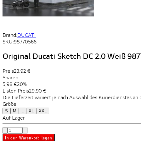
Brand:
DUCATI
SKU:
98770566
Original Ducati Sketch DC 2.0 Weiß 98
Preis
23,92 €
Sparen
5,98 €
20%
Listen Preis
29,90 €
Die Lieferzeit variiert je nach Auswahl des Kurierdienstes an 
Größe
S
M
L
XL
XXL
Auf Lager
In den Warenkorb legen