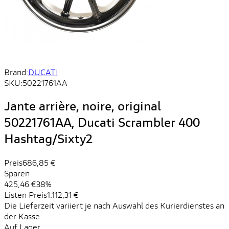
Brand:
DUCATI
SKU:
50221761AA
Jante arrière, noire, original
50221761AA, Ducati Scrambler 400
Hashtag/Sixty2
Preis
686,85 €
Sparen
425,46 €
38%
Listen Preis
1.112,31 €
Die Lieferzeit variiert je nach Auswahl des Kurierdienstes an
der Kasse.
Auf Lager