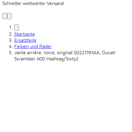
Schneller weltweiter Versand
S
S
Startseite
Ersatzteile
Felgen und Räder
Jante arrière, noire, original 50221761AA, Ducati
Scrambler 400 Hashtag/Sixty2