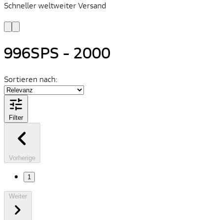
Schneller weltweiter Versand
S
S
996SPS - 2000
Sortieren nach:
Filter
Vorherige
1
Weiter