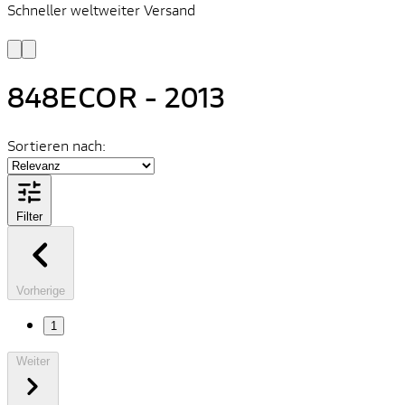
Schneller weltweiter Versand
S
S
848ECOR - 2013
Sortieren nach:
Filter
Vorherige
1
Weiter