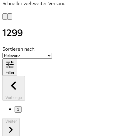
Schneller weltweiter Versand
S
S
1299
Sortieren nach:
Filter
Vorherige
1
Weiter