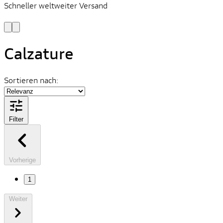
Schneller weltweiter Versand
S
S
Calzature
Sortieren nach:
Filter
Vorherige
1
Weiter