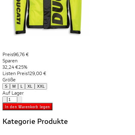
Preis
96,76 €
Sparen
32,24 €
25%
Listen Preis
129,00 €
Größe
S
M
L
XL
XXL
Auf Lager
In den Warenkorb legen
Kategorie Produkte