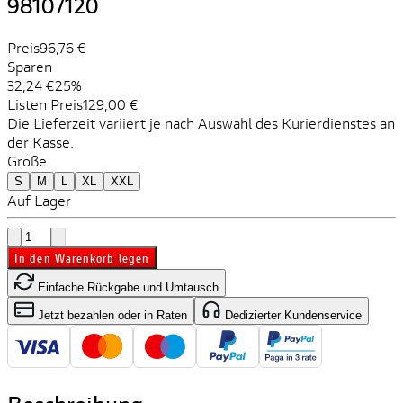
98107120
Preis
96,76 €
Sparen
32,24 €
25%
Listen Preis
129,00 €
Die Lieferzeit variiert je nach Auswahl des Kurierdienstes an
der Kasse.
Größe
S
M
L
XL
XXL
Auf Lager
In den Warenkorb legen
Einfache Rückgabe und Umtausch
Jetzt bezahlen oder in Raten
Dedizierter Kundenservice