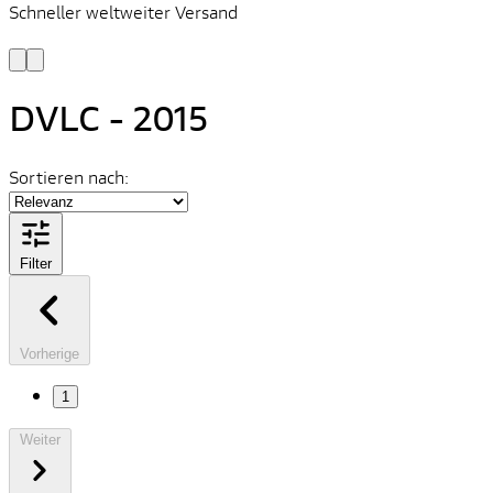
Schneller weltweiter Versand
S
S
DVLC - 2015
Sortieren nach:
Filter
Vorherige
1
Weiter