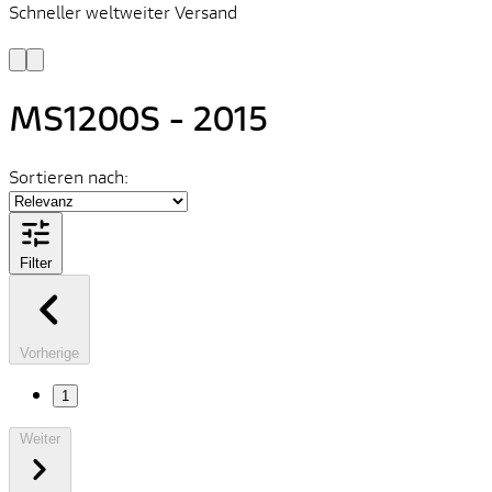
Schneller weltweiter Versand
S
S
MS1200S - 2015
Sortieren nach:
Filter
Vorherige
1
Weiter