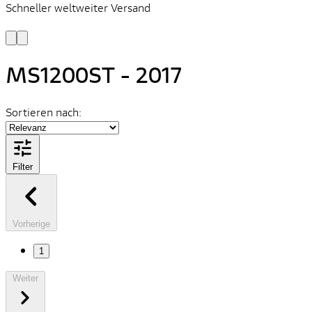
Schneller weltweiter Versand
S
S
MS1200ST - 2017
Sortieren nach:
Filter
Vorherige
1
Weiter