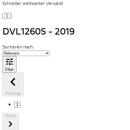
Schneller weltweiter Versand
S
S
DVL1260S - 2019
Sortieren nach:
Filter
Vorherige
1
Weiter