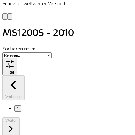
Schneller weltweiter Versand
S
S
MS1200S - 2010
Sortieren nach:
Filter
Vorherige
1
Weiter