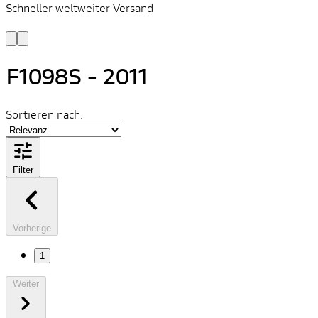
Schneller weltweiter Versand
S
S
F1098S - 2011
Sortieren nach:
Filter
Vorherige
1
Weiter