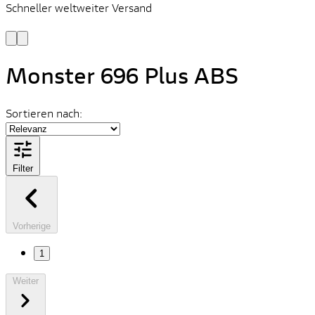
Schneller weltweiter Versand
S
S
Monster 696 Plus ABS
Sortieren nach:
Filter
Vorherige
1
Weiter