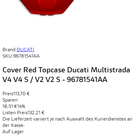
Brand:
DUCATI
SKU:
96781541AA
Cover Red Topcase Ducati Multistrada
V4 V4 S / V2 V2 S - 96781541AA
Preis
113,70 €
Sparen
18,51 €
14%
Listen Preis
132,21 €
Die Lieferzeit variiert je nach Auswahl des Kurierdienstes an
der Kasse.
Auf Lager