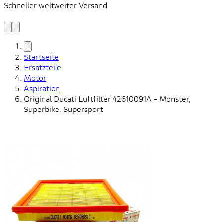
Schneller weltweiter Versand
S
S
Startseite
Ersatzteile
Motor
Aspiration
Original Ducati Luftfilter 42610091A - Monster,
Superbike, Supersport