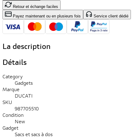
Retour et échange faciles
Payez maintenant ou en plusieurs fois
Service client dédié
La description
Détails
Category
Gadgets
Marque
DUCATI
SKU
987705510
Condition
New
Gadget
Sacs et sacs à dos