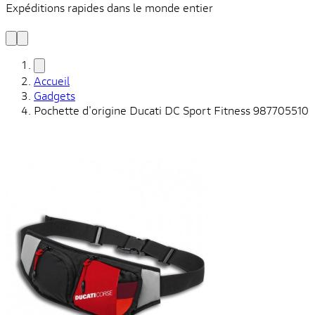
Expéditions rapides dans le monde entier
V
C
Accueil
Gadgets
Pochette d'origine Ducati DC Sport Fitness 987705510