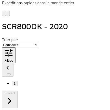
Expéditions rapides dans le monde entier
V
C
SCR800DK - 2020
Trier par:
Filtres
Prev
1
Suivant