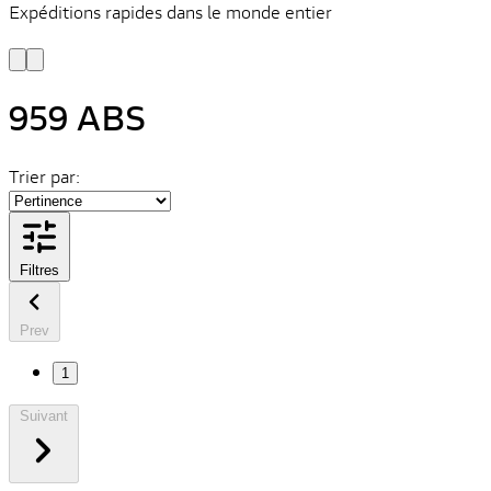
Expéditions rapides dans le monde entier
V
C
959 ABS
Trier par:
Filtres
Prev
1
Suivant