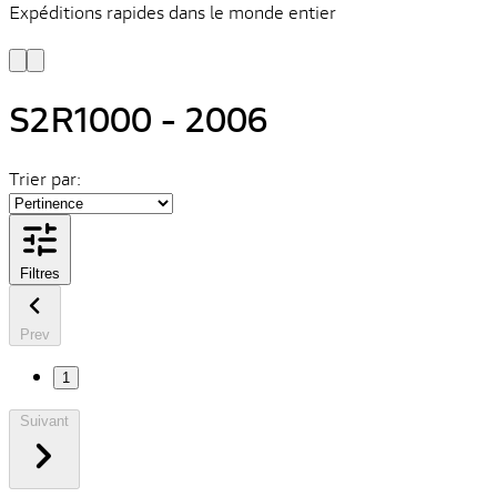
Expéditions rapides dans le monde entier
V
C
S2R1000 - 2006
Trier par:
Filtres
Prev
1
Suivant