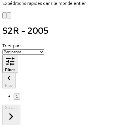
Expéditions rapides dans le monde entier
V
C
S2R - 2005
Trier par:
Filtres
Prev
1
Suivant