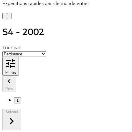
Expéditions rapides dans le monde entier
V
C
S4 - 2002
Trier par:
Filtres
Prev
1
Suivant