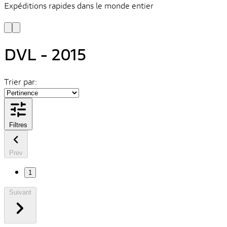
Expéditions rapides dans le monde entier
V
C
DVL - 2015
Trier par:
Filtres
Prev
1
Suivant