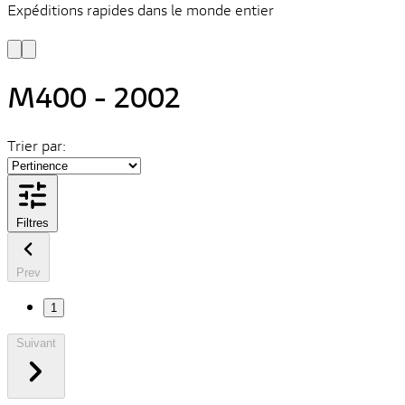
Expéditions rapides dans le monde entier
V
C
M400 - 2002
Trier par:
Filtres
Prev
1
Suivant