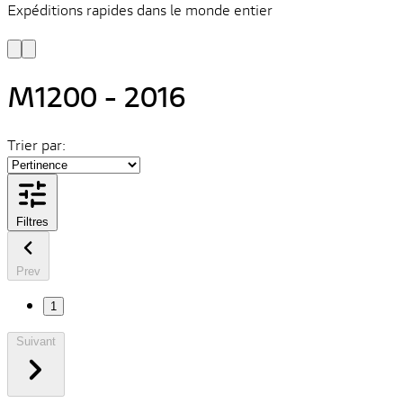
Expéditions rapides dans le monde entier
V
C
M1200 - 2016
Trier par:
Filtres
Prev
1
Suivant