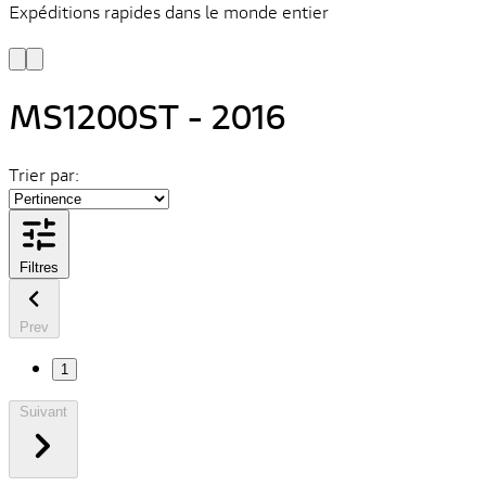
Expéditions rapides dans le monde entier
V
C
MS1200ST - 2016
Trier par:
Filtres
Prev
1
Suivant