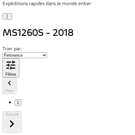
Expéditions rapides dans le monde entier
V
C
MS1260S - 2018
Trier par:
Filtres
Prev
1
Suivant