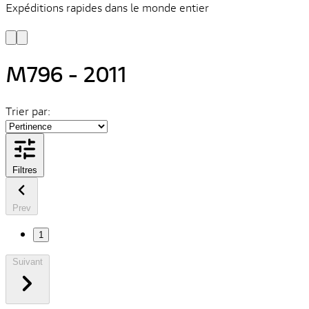
Expéditions rapides dans le monde entier
V
C
M796 - 2011
Trier par:
Filtres
Prev
1
Suivant