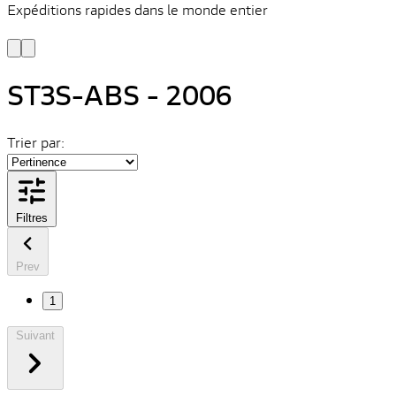
Expéditions rapides dans le monde entier
V
C
ST3S-ABS - 2006
Trier par:
Filtres
Prev
1
Suivant