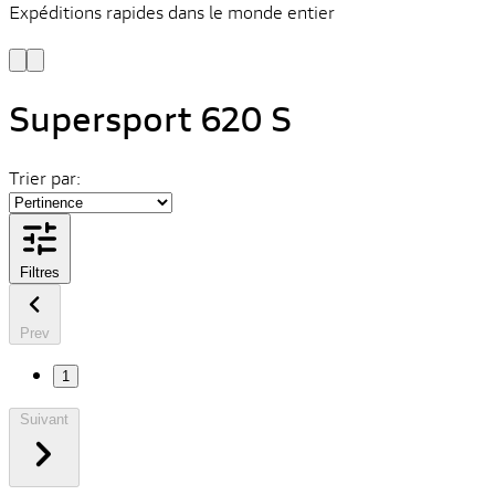
Expéditions rapides dans le monde entier
V
C
Supersport 620 S
Trier par:
Filtres
Prev
1
Suivant