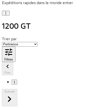
Expéditions rapides dans le monde entier
V
C
1200 GT
Trier par:
Filtres
Prev
1
Suivant