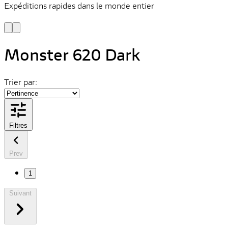
Expéditions rapides dans le monde entier
V
C
Monster 620 Dark
Trier par:
Filtres
Prev
1
Suivant