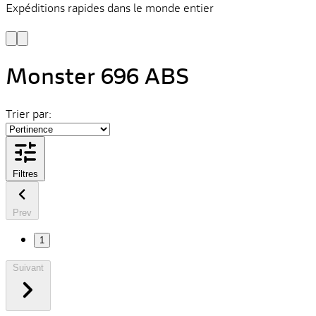
Expéditions rapides dans le monde entier
V
C
Monster 696 ABS
Trier par:
Filtres
Prev
1
Suivant