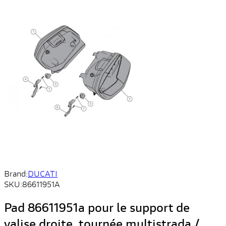
Brand:
DUCATI
SKU:
86611951A
Pad 86611951a pour le support de
valise droite, tournée multistrada /