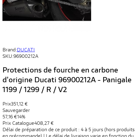
Brand:
DUCATI
SKU:
96900212A
Protections de fourche en carbone
d'origine Ducati 96900212A - Panigale
1199 / 1299 / R / V2
Prix
351,12 €
Sauvegarder
57,16 €
14%
Prix ​​Catalogue
408,27 €
Délai de préparation de ce produit : 4 à 5 jours (hors produits
en précommande) | Le délai de livraison varie en fonction du